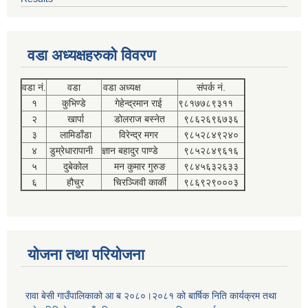
वडा अध्यक्षहरुको विवरण
वडा नं.
वडा
वडा अध्यक्ष
संपर्क नं.
१
कुभिण्डे
गेहेन्द्रमान राई
९८१७७८९३११
२
खार्पा
डोलराज बस्नेत
९८६२६९६७३६
३
लामिडाँडा
विरेन्द्र मगर
९८५२८४९२४०
४
डुम्रेधारापानी
ज्ञान बहादुर पाण्डे
९८५२८४९६१६
५
दुबेकोल
मन कुमार गुरुङ
९८४५६३२६३३
६
हौचुर
चिरञ्जिवी कार्की
९८६९२९०००३
योजना तथा परियोजना
रावा बेसी गाउँपालिकाको आ ब २०८०।२०८१ को बार्षिक निति कार्यक्रम तथा