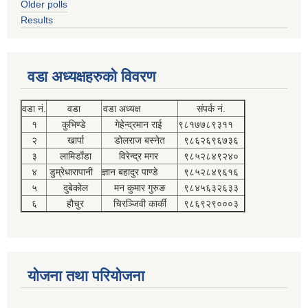
Older polls
Results
वडा अध्यक्षहरुको विवरण
वडा नं.
वडा
वडा अध्यक्ष
संपर्क नं.
१
कुभिण्डे
गेहेन्द्रमान राई
९८१७७८९३११
२
खार्पा
डोलराज बस्नेत
९८६२६९६७३६
३
लामिडाँडा
विरेन्द्र मगर
९८५२८४९२४०
४
डुम्रेधारापानी
ज्ञान बहादुर पाण्डे
९८५२८४९६१६
५
दुबेकोल
मन कुमार गुरुङ
९८४५६३२६३३
६
हौचुर
चिरञ्जिवी कार्की
९८६९२९०००३
योजना तथा परियोजना