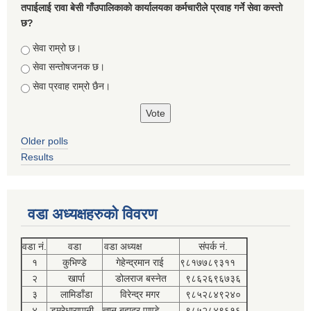
तपाईलाई रावा बेसी गाँउपालिकाको कार्यालयका कर्मचारीले प्रवाह गर्ने सेवा कस्तो
छ?
Choices
सेवा राम्रो छ।
सेवा सन्तोषजनक छ।
सेवा प्रवाह राम्रो छैन।
Older polls
Results
वडा अध्यक्षहरुको विवरण
वडा नं.
वडा
वडा अध्यक्ष
संपर्क नं.
१
कुभिण्डे
गेहेन्द्रमान राई
९८१७७८९३११
२
खार्पा
डोलराज बस्नेत
९८६२६९६७३६
३
लामिडाँडा
विरेन्द्र मगर
९८५२८४९२४०
४
डुम्रेधारापानी
ज्ञान बहादुर पाण्डे
९८५२८४९६१६