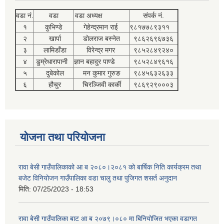
वडा नं.
वडा
वडा अध्यक्ष
संपर्क नं.
१
कुभिण्डे
गेहेन्द्रमान राई
९८१७७८९३११
२
खार्पा
डोलराज बस्नेत
९८६२६९६७३६
३
लामिडाँडा
विरेन्द्र मगर
९८५२८४९२४०
४
डुम्रेधारापानी
ज्ञान बहादुर पाण्डे
९८५२८४९६१६
५
दुबेकोल
मन कुमार गुरुङ
९८४५६३२६३३
६
हौचुर
चिरञ्जिवी कार्की
९८६९२९०००३
योजना तथा परियोजना
रावा बेसी गाउँपालिकाको आ ब २०८०।२०८१ को बार्षिक निति कार्यक्रम तथा
बजेट विनियोजन गाउँपालिका वडा चालु तथा पुजिगत शसर्त अनुदान
मिति:
07/25/2023 - 18:53
रावा बेसी गाउँपालिका बाट आ ब २०७९।०८० मा बिनियोजित भएका वडागत