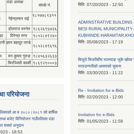
वडा अध्यक्ष
मिति:
07/20/2023 - 12:50
संपर्क नं.
९८१७७८९३११
डे
गेहेन्द्रमान राई
ADMINSTRATIVE BUILDING
डोलराज बस्नेत
९८६२६९६७३६
BESI RURAL MUNICIPALITY 
KUBHINDE-HARAMTAR,KH
डा
विरेन्द्र मगर
९८५२८४९२४०
मिति:
05/08/2023 - 17:19
पानी
ज्ञान बहादुर पाण्डे
९८५२८४९६१६
ल
मन कुमार गुरुङ
९८४५६३२६३३
बिजुले चिउरीबाँस भञ्ज्याङ जुके खोल
चिरञ्जिवी कार्की
९८६९२९०००३
स्तरउन्नतीको आसयको सुचना
मिति:
03/30/2023 - 11:22
Re - Invitation for e-Bids
था परियोजना
मिति:
02/20/2023 - 12:00
ँपालिकाको आ ब २०८०।२०८१ को बार्षिक
Invitation for e-Bids
म तथा बजेट विनियोजन गाउँपालिका वडा
मिति:
01/05/2023 - 11:58
गत शसर्त अनुदान
2023 - 18:53