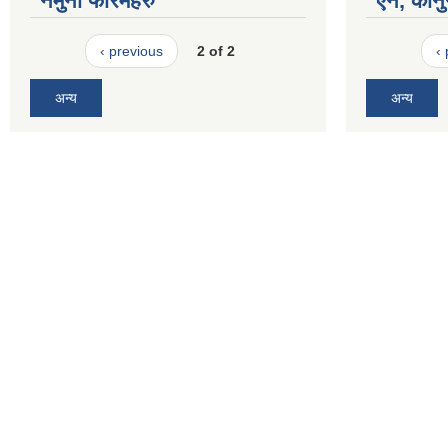
नमुना फारमहरु
ऐन, कानु
‹ previous
2 of 2
‹
अन्य
अन्य