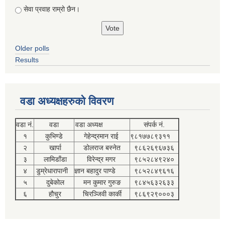
सेवा प्रवाह राम्रो छैन।
Older polls
Results
वडा अध्यक्षहरुको विवरण
वडा नं.
वडा
वडा अध्यक्ष
संपर्क नं.
१
कुभिण्डे
गेहेन्द्रमान राई
९८१७७८९३११
२
खार्पा
डोलराज बस्नेत
९८६२६९६७३६
३
लामिडाँडा
विरेन्द्र मगर
९८५२८४९२४०
४
डुम्रेधारापानी
ज्ञान बहादुर पाण्डे
९८५२८४९६१६
५
दुबेकोल
मन कुमार गुरुङ
९८४५६३२६३३
६
हौचुर
चिरञ्जिवी कार्की
९८६९२९०००३