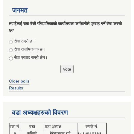
जनमत
तपाईलाई रावा बेसी गाँउपालिकाको कार्यालयका कर्मचारीले प्रवाह गर्ने सेवा कस्तो
छ?
Choices
सेवा राम्रो छ।
सेवा सन्तोषजनक छ।
सेवा प्रवाह राम्रो छैन।
Older polls
Results
वडा अध्यक्षहरुको विवरण
वडा नं.
वडा
वडा अध्यक्ष
संपर्क नं.
१
कुभिण्डे
गेहेन्द्रमान राई
९८१७७८९३११