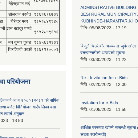
९८१७७८९३११
डे
गेहेन्द्रमान राई
ADMINSTRATIVE BUILDING
डोलराज बस्नेत
९८६२६९६७३६
BESI RURAL MUNICIPALITY 
KUBHINDE-HARAMTAR,KH
डा
विरेन्द्र मगर
९८५२८४९२४०
मिति:
05/08/2023 - 17:19
पानी
ज्ञान बहादुर पाण्डे
९८५२८४९६१६
ल
मन कुमार गुरुङ
९८४५६३२६३३
बिजुले चिउरीबाँस भञ्ज्याङ जुके खोल
चिरञ्जिवी कार्की
९८६९२९०००३
स्तरउन्नतीको आसयको सुचना
मिति:
03/30/2023 - 11:22
Re - Invitation for e-Bids
था परियोजना
मिति:
02/20/2023 - 12:00
ँपालिकाको आ ब २०८०।२०८१ को बार्षिक
Invitation for e-Bids
म तथा बजेट विनियोजन गाउँपालिका वडा
मिति:
01/05/2023 - 11:58
गत शसर्त अनुदान
2023 - 18:53
आर्थिक प्रस्ताव खोल्ने सम्बन्धी सूचना 
सडक स्तरोन्नती)