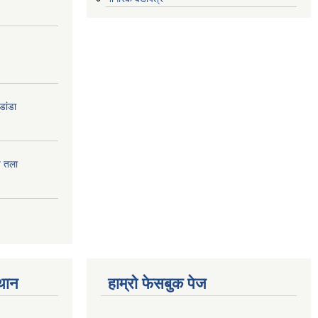
डांडा
प तला
्थान
हाम्रो फेसबुक पेज