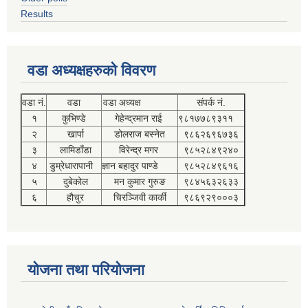
Results
वडा अध्यक्षहरुको विवरण
वडा नं.
वडा
वडा अध्यक्ष
संपर्क नं.
१
कुभिण्डे
गेहेन्द्रमान राई
९८१७७८९३११
२
खार्पा
डोलराज बस्नेत
९८६२६९६७३६
३
लामिडाँडा
विरेन्द्र मगर
९८५२८४९२४०
४
डुम्रेधारापानी
ज्ञान बहादुर पाण्डे
९८५२८४९६१६
५
दुबेकोल
मन कुमार गुरुङ
९८४५६३२६३३
६
हौचुर
चिरञ्जिवी कार्की
९८६९२९०००३
योजना तथा परियोजना