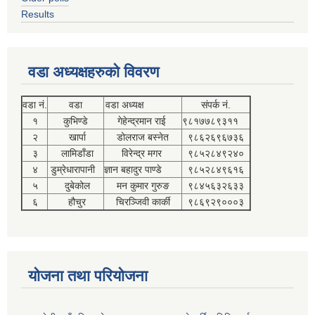
Results
वडा अध्यक्षहरुको विवरण
वडा नं.
वडा
वडा अध्यक्ष
संपर्क नं.
१
कुभिण्डे
गेहेन्द्रमान राई
९८१७७८९३११
२
खार्पा
डोलराज बस्नेत
९८६२६९६७३६
३
लामिडाँडा
विरेन्द्र मगर
९८५२८४९२४०
४
डुम्रेधारापानी
ज्ञान बहादुर पाण्डे
९८५२८४९६१६
५
दुबेकोल
मन कुमार गुरुङ
९८४५६३२६३३
६
हौचुर
चिरञ्जिवी कार्की
९८६९२९०००३
योजना तथा परियोजना