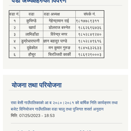
वडा अध्यक्षहरुको विवरण
वडा नं.
वडा
वडा अध्यक्ष
संपर्क नं.
१
कुभिण्डे
गेहेन्द्रमान राई
९८१७७८९३११
२
खार्पा
डोलराज बस्नेत
९८६२६९६७३६
३
लामिडाँडा
विरेन्द्र मगर
९८५२८४९२४०
४
डुम्रेधारापानी
ज्ञान बहादुर पाण्डे
९८५२८४९६१६
५
दुबेकोल
मन कुमार गुरुङ
९८४५६३२६३३
६
हौचुर
चिरञ्जिवी कार्की
९८६९२९०००३
योजना तथा परियोजना
रावा बेसी गाउँपालिकाको आ ब २०८०।२०८१ को बार्षिक निति कार्यक्रम तथा
बजेट विनियोजन गाउँपालिका वडा चालु तथा पुजिगत शसर्त अनुदान
मिति:
07/25/2023 - 18:53