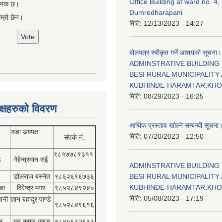
Office Building at ward no. 4,
षजनक छ।
Dumredharapani
ाम्रो छैन।
मिति:
12/13/2023 - 14:27
बोलपत्र स्वीकृत गर्ने आशयको सूचना।
ADMINSTRATIVE BUILDING
BESI RURAL MUNICIPALITY 
KUBHINDE-HARAMTAR,KH
मिति:
08/29/2023 - 16:25
क्षहरुको विवरण
आर्थिक प्रस्ताव खोल्ने सम्बन्धी सूचना
वडा अध्यक्ष
मिति:
07/20/2023 - 12:50
संपर्क नं.
९८१७७८९३११
डे
गेहेन्द्रमान राई
ADMINSTRATIVE BUILDING
डोलराज बस्नेत
९८६२६९६७३६
BESI RURAL MUNICIPALITY 
KUBHINDE-HARAMTAR,KH
डा
विरेन्द्र मगर
९८५२८४९२४०
मिति:
05/08/2023 - 17:19
पानी
ज्ञान बहादुर पाण्डे
९८५२८४९६१६
ल
मन कुमार गुरुङ
९८४५६३२६३३