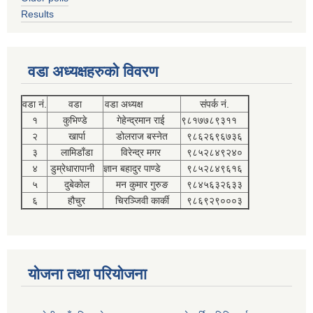
Results
वडा अध्यक्षहरुको विवरण
वडा नं.
वडा
वडा अध्यक्ष
संपर्क नं.
१
कुभिण्डे
गेहेन्द्रमान राई
९८१७७८९३११
२
खार्पा
डोलराज बस्नेत
९८६२६९६७३६
३
लामिडाँडा
विरेन्द्र मगर
९८५२८४९२४०
४
डुम्रेधारापानी
ज्ञान बहादुर पाण्डे
९८५२८४९६१६
५
दुबेकोल
मन कुमार गुरुङ
९८४५६३२६३३
६
हौचुर
चिरञ्जिवी कार्की
९८६९२९०००३
योजना तथा परियोजना