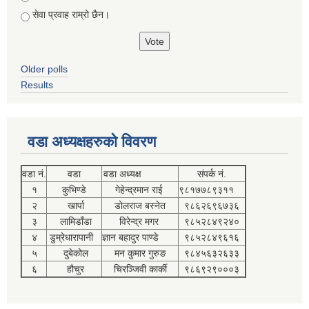
सेवा प्रवाह राम्रो छैन।
Older polls
Results
वडा अध्यक्षहरुको विवरण
वडा नं.
वडा
वडा अध्यक्ष
संपर्क नं.
१
कुभिण्डे
गेहेन्द्रमान राई
९८१७७८९३११
२
खार्पा
डोलराज बस्नेत
९८६२६९६७३६
३
लामिडाँडा
विरेन्द्र मगर
९८५२८४९२४०
४
डुम्रेधारापानी
ज्ञान बहादुर पाण्डे
९८५२८४९६१६
५
दुबेकोल
मन कुमार गुरुङ
९८४५६३२६३३
६
हौचुर
चिरञ्जिवी कार्की
९८६९२९०००३