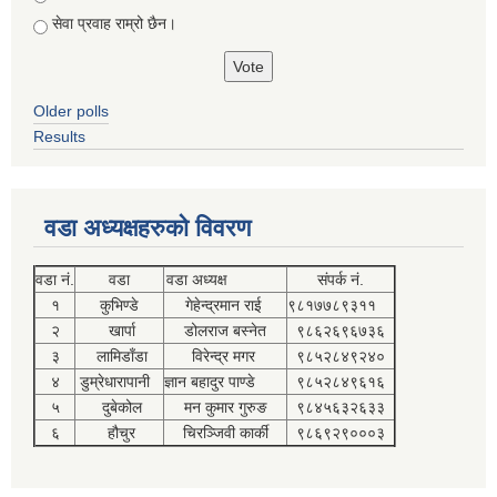
सेवा प्रवाह राम्रो छैन।
Older polls
Results
वडा अध्यक्षहरुको विवरण
वडा नं.
वडा
वडा अध्यक्ष
संपर्क नं.
१
कुभिण्डे
गेहेन्द्रमान राई
९८१७७८९३११
२
खार्पा
डोलराज बस्नेत
९८६२६९६७३६
३
लामिडाँडा
विरेन्द्र मगर
९८५२८४९२४०
४
डुम्रेधारापानी
ज्ञान बहादुर पाण्डे
९८५२८४९६१६
५
दुबेकोल
मन कुमार गुरुङ
९८४५६३२६३३
६
हौचुर
चिरञ्जिवी कार्की
९८६९२९०००३