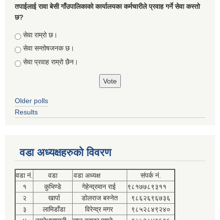
तपाईलाई रावा बेसी गाँउपालिकाको कार्यालयका कर्मचारीले प्रवाह गर्ने सेवा कस्तो
छ?
Choices
सेवा राम्रो छ।
सेवा सन्तोषजनक छ।
सेवा प्रवाह राम्रो छैन।
Older polls
Results
वडा अध्यक्षहरुको विवरण
वडा नं.
वडा
वडा अध्यक्ष
संपर्क नं.
१
कुभिण्डे
गेहेन्द्रमान राई
९८१७७८९३११
२
खार्पा
डोलराज बस्नेत
९८६२६९६७३६
३
लामिडाँडा
विरेन्द्र मगर
९८५२८४९२४०