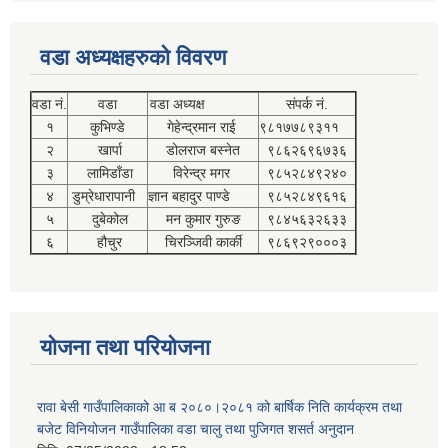
वडा अध्यक्षहरुको विवरण
वडा नं.
वडा
वडा अध्यक्ष
संपर्क नं.
१
कुभिण्डे
गेहेन्द्रमान राई
९८१७७८९३११
२
खार्पा
डोलराज बस्नेत
९८६२६९६७३६
३
लामिडाँडा
विरेन्द्र मगर
९८५२८४९२४०
४
डुम्रेधारापानी
ज्ञान बहादुर पाण्डे
९८५२८४९६१६
५
दुबेकोल
मन कुमार गुरुङ
९८४५६३२६३३
६
हौचुर
चिरञ्जिवी कार्की
९८६९२९०००३
योजना तथा परियोजना
रावा बेसी गाउँपालिकाको आ ब २०८०।२०८१ को बार्षिक निति कार्यक्रम तथा
बजेट विनियोजन गाउँपालिका वडा चालु तथा पुजिगत शसर्त अनुदान