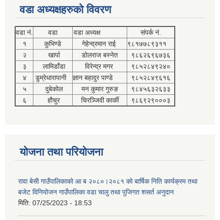
वडा अध्यक्षहरुको विवरण
वडा नं.
वडा
वडा अध्यक्ष
संपर्क नं.
१
कुभिण्डे
गेहेन्द्रमान राई
९८१७७८९३११
२
खार्पा
डोलराज बस्नेत
९८६२६९६७३६
३
लामिडाँडा
विरेन्द्र मगर
९८५२८४९२४०
४
डुम्रेधारापानी
ज्ञान बहादुर पाण्डे
९८५२८४९६१६
५
दुबेकोल
मन कुमार गुरुङ
९८४५६३२६३३
६
हौचुर
चिरञ्जिवी कार्की
९८६९२९०००३
योजना तथा परियोजना
रावा बेसी गाउँपालिकाको आ ब २०८०।२०८१ को बार्षिक निति कार्यक्रम तथा
बजेट विनियोजन गाउँपालिका वडा चालु तथा पुजिगत शसर्त अनुदान
मिति:
07/25/2023 - 18:53