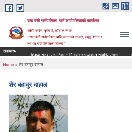
Skip to main content
रावा बेसी गाउँपालिका, गाउँ कार्यपालिकाको कार्यालय
कोशी प्रदेश, कुभिण्डे, खोटाङ, नेपाल
" रावा बेसी गाउँपालिका बासि जनताको कामना, समृद्ध, शान्त र
हराभरा गाउँपालिकाको चाहना "
समाचारः-
शिक्षक सरुवा सहमतिका लागि दरखास्त आव्हान सम्बन्धि सूचना !
मौजुदा
You are here
Home
» शेर बहादुर दाहाल
शेर बहादुर दाहाल