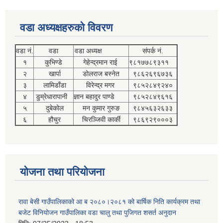
वडा अध्यक्षहरुको विवरण
वडा नं.
वडा
वडा अध्यक्ष
संपर्क नं.
१
कुभिण्डे
गेहेन्द्रमान राई
९८१७७८९३११
२
खार्पा
डोलराज बस्नेत
९८६२६९६७३६
३
लामिडाँडा
विरेन्द्र मगर
९८५२८४९२४०
४
डुम्रेधारापानी
ज्ञान बहादुर पाण्डे
९८५२८४९६१६
५
दुबेकोल
मन कुमार गुरुङ
९८४५६३२६३३
६
हौचुर
चिरञ्जिवी कार्की
९८६९२९०००३
योजना तथा परियोजना
रावा बेसी गाउँपालिकाको आ ब २०८०।२०८१ को बार्षिक निति कार्यक्रम तथा
बजेट विनियोजन गाउँपालिका वडा चालु तथा पुजिगत शसर्त अनुदान