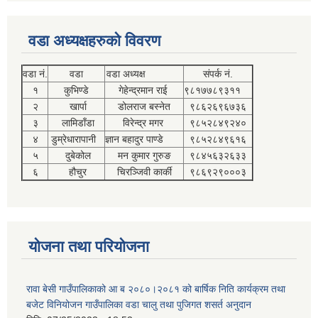
वडा अध्यक्षहरुको विवरण
वडा नं.
वडा
वडा अध्यक्ष
संपर्क नं.
१
कुभिण्डे
गेहेन्द्रमान राई
९८१७७८९३११
२
खार्पा
डोलराज बस्नेत
९८६२६९६७३६
३
लामिडाँडा
विरेन्द्र मगर
९८५२८४९२४०
४
डुम्रेधारापानी
ज्ञान बहादुर पाण्डे
९८५२८४९६१६
५
दुबेकोल
मन कुमार गुरुङ
९८४५६३२६३३
६
हौचुर
चिरञ्जिवी कार्की
९८६९२९०००३
योजना तथा परियोजना
रावा बेसी गाउँपालिकाको आ ब २०८०।२०८१ को बार्षिक निति कार्यक्रम तथा
बजेट विनियोजन गाउँपालिका वडा चालु तथा पुजिगत शसर्त अनुदान