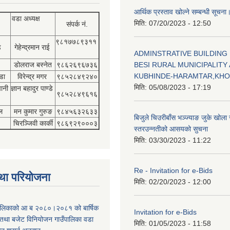
आर्थिक प्रस्ताव खोल्ने सम्बन्धी सूचना
वडा अध्यक्ष
मिति:
07/20/2023 - 12:50
संपर्क नं.
९८१७७८९३११
डे
गेहेन्द्रमान राई
ADMINSTRATIVE BUILDING
डोलराज बस्नेत
९८६२६९६७३६
BESI RURAL MUNICIPALITY 
KUBHINDE-HARAMTAR,KH
डा
विरेन्द्र मगर
९८५२८४९२४०
मिति:
05/08/2023 - 17:19
पानी
ज्ञान बहादुर पाण्डे
९८५२८४९६१६
ल
मन कुमार गुरुङ
९८४५६३२६३३
बिजुले चिउरीबाँस भञ्ज्याङ जुके खोल
चिरञ्जिवी कार्की
९८६९२९०००३
स्तरउन्नतीको आसयको सुचना
मिति:
03/30/2023 - 11:22
Re - Invitation for e-Bids
था परियोजना
मिति:
02/20/2023 - 12:00
ँपालिकाको आ ब २०८०।२०८१ को बार्षिक
Invitation for e-Bids
म तथा बजेट विनियोजन गाउँपालिका वडा
मिति:
01/05/2023 - 11:58