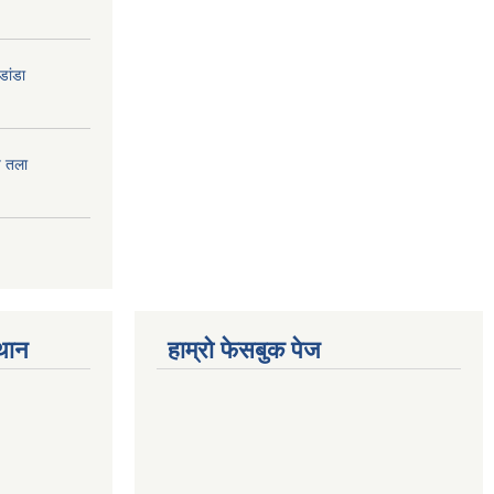
डांडा
प तला
्थान
हाम्रो फेसबुक पेज