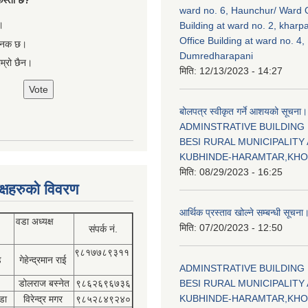
ा कस्तो छ?
ward no. 6, Haunchur/ Ward O
।
Building at ward no. 2, kharp
Office Building at ward no. 4,
षजनक छ।
Dumredharapani
ाम्रो छैन।
मिति:
12/13/2023 - 14:27
बोलपत्र स्वीकृत गर्ने आशयको सूचना।
ADMINSTRATIVE BUILDING
BESI RURAL MUNICIPALITY 
KUBHINDE-HARAMTAR,KH
मिति:
08/29/2023 - 16:25
क्षहरुको विवरण
आर्थिक प्रस्ताव खोल्ने सम्बन्धी सूचना
वडा अध्यक्ष
मिति:
07/20/2023 - 12:50
संपर्क नं.
९८१७७८९३११
डे
गेहेन्द्रमान राई
ADMINSTRATIVE BUILDING
डोलराज बस्नेत
९८६२६९६७३६
BESI RURAL MUNICIPALITY 
KUBHINDE-HARAMTAR,KH
डा
विरेन्द्र मगर
९८५२८४९२४०