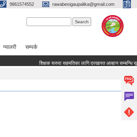
9861574552
rawabesigaupalika@gmail.com
Search form
Search
ग्यालरी
सम्पर्क
शिक्षक सरुवा सहमतिका लागि दरखास्त आव्हान सम्बन्धि सूचना !