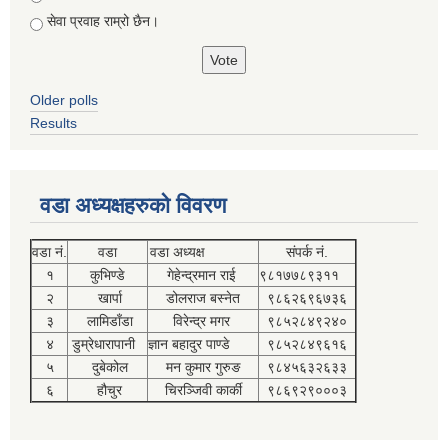
सेवा प्रवाह राम्रो छैन।
Older polls
Results
वडा अध्यक्षहरुको विवरण
वडा नं.
वडा
वडा अध्यक्ष
संपर्क नं.
१
कुभिण्डे
गेहेन्द्रमान राई
९८१७७८९३११
२
खार्पा
डोलराज बस्नेत
९८६२६९६७३६
३
लामिडाँडा
विरेन्द्र मगर
९८५२८४९२४०
४
डुम्रेधारापानी
ज्ञान बहादुर पाण्डे
९८५२८४९६१६
५
दुबेकोल
मन कुमार गुरुङ
९८४५६३२६३३
६
हौचुर
चिरञ्जिवी कार्की
९८६९२९०००३