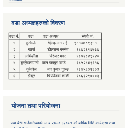
वडा अध्यक्षहरुको विवरण
वडा नं.
वडा
वडा अध्यक्ष
संपर्क नं.
१
कुभिण्डे
गेहेन्द्रमान राई
९८१७७८९३११
२
खार्पा
डोलराज बस्नेत
९८६२६९६७३६
३
लामिडाँडा
विरेन्द्र मगर
९८५२८४९२४०
४
डुम्रेधारापानी
ज्ञान बहादुर पाण्डे
९८५२८४९६१६
५
दुबेकोल
मन कुमार गुरुङ
९८४५६३२६३३
६
हौचुर
चिरञ्जिवी कार्की
९८६९२९०००३
योजना तथा परियोजना
रावा बेसी गाउँपालिकाको आ ब २०८०।२०८१ को बार्षिक निति कार्यक्रम तथा