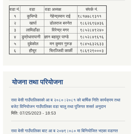
वडा नं.
वडा
वडा अध्यक्ष
संपर्क नं.
१
कुभिण्डे
गेहेन्द्रमान राई
९८१७७८९३११
२
खार्पा
डोलराज बस्नेत
९८६२६९६७३६
३
लामिडाँडा
विरेन्द्र मगर
९८५२८४९२४०
४
डुम्रेधारापानी
ज्ञान बहादुर पाण्डे
९८५२८४९६१६
५
दुबेकोल
मन कुमार गुरुङ
९८४५६३२६३३
६
हौचुर
चिरञ्जिवी कार्की
९८६९२९०००३
योजना तथा परियोजना
रावा बेसी गाउँपालिकाको आ ब २०८०।२०८१ को बार्षिक निति कार्यक्रम तथा
बजेट विनियोजन गाउँपालिका वडा चालु तथा पुजिगत शसर्त अनुदान
मिति:
07/25/2023 - 18:53
रावा बेसी गाउँपालिका बाट आ ब २०७९।०८० मा बिनियोजित भएका वडागत