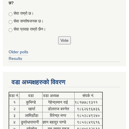
छ?
Choices
सेवा राम्रो छ।
सेवा सन्तोषजनक छ।
सेवा प्रवाह राम्रो छैन।
Older polls
Results
वडा अध्यक्षहरुको विवरण
वडा नं.
वडा
वडा अध्यक्ष
संपर्क नं.
१
कुभिण्डे
गेहेन्द्रमान राई
९८१७७८९३११
२
खार्पा
डोलराज बस्नेत
९८६२६९६७३६
३
लामिडाँडा
विरेन्द्र मगर
९८५२८४९२४०
४
डुम्रेधारापानी
ज्ञान बहादुर पाण्डे
९८५२८४९६१६
५
दुबेकोल
मन कुमार गुरुङ
९८४५६३२६३३