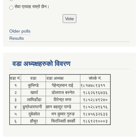
सेवा प्रवाह राम्रो छैन।
Older polls
Results
वडा अध्यक्षहरुको विवरण
वडा नं.
वडा
वडा अध्यक्ष
संपर्क नं.
१
कुभिण्डे
गेहेन्द्रमान राई
९८१७७८९३११
२
खार्पा
डोलराज बस्नेत
९८६२६९६७३६
३
लामिडाँडा
विरेन्द्र मगर
९८५२८४९२४०
४
डुम्रेधारापानी
ज्ञान बहादुर पाण्डे
९८५२८४९६१६
५
दुबेकोल
मन कुमार गुरुङ
९८४५६३२६३३
६
हौचुर
चिरञ्जिवी कार्की
९८६९२९०००३