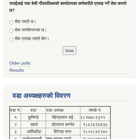
तपाईलाई रावा बेसी गाँउपालिकाको कार्यालयका कर्मचारीले प्रवाह गर्ने सेवा कस्तो
छ?
Choices
सेवा राम्रो छ।
सेवा सन्तोषजनक छ।
सेवा प्रवाह राम्रो छैन।
Older polls
Results
वडा अध्यक्षहरुको विवरण
वडा नं.
वडा
वडा अध्यक्ष
संपर्क नं.
१
कुभिण्डे
गेहेन्द्रमान राई
९८१७७८९३११
२
खार्पा
डोलराज बस्नेत
९८६२६९६७३६
३
लामिडाँडा
विरेन्द्र मगर
९८५२८४९२४०
४
डुम्रेधारापानी
ज्ञान बहादुर पाण्डे
९८५२८४९६१६