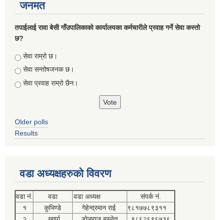
जनमत
तपाईलाई रावा बेसी गाँउपालिकाको कार्यालयका कर्मचारीले प्रवाह गर्ने सेवा कस्तो
छ?
Choices
सेवा राम्रो छ।
सेवा सन्तोषजनक छ।
सेवा प्रवाह राम्रो छैन।
Older polls
Results
वडा अध्यक्षहरुको विवरण
वडा नं.
वडा
वडा अध्यक्ष
संपर्क नं.
१
कुभिण्डे
गेहेन्द्रमान राई
९८१७७८९३११
२
खार्पा
डोलराज बस्नेत
९८६२६९६७३६