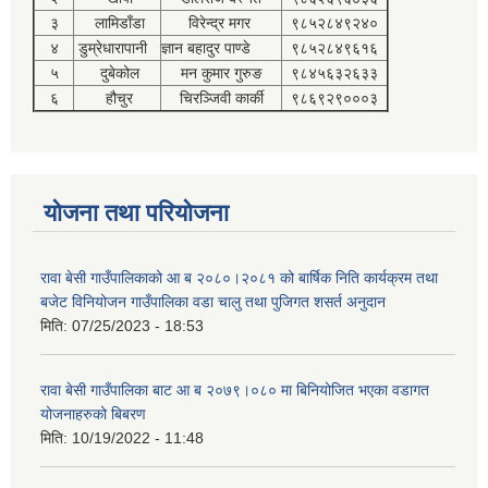
३
लामिडाँडा
विरेन्द्र मगर
९८५२८४९२४०
४
डुम्रेधारापानी
ज्ञान बहादुर पाण्डे
९८५२८४९६१६
५
दुबेकोल
मन कुमार गुरुङ
९८४५६३२६३३
६
हौचुर
चिरञ्जिवी कार्की
९८६९२९०००३
योजना तथा परियोजना
रावा बेसी गाउँपालिकाको आ ब २०८०।२०८१ को बार्षिक निति कार्यक्रम तथा
बजेट विनियोजन गाउँपालिका वडा चालु तथा पुजिगत शसर्त अनुदान
मिति:
07/25/2023 - 18:53
रावा बेसी गाउँपालिका बाट आ ब २०७९।०८० मा बिनियोजित भएका वडागत
योजनाहरुको बिबरण
मिति:
10/19/2022 - 11:48