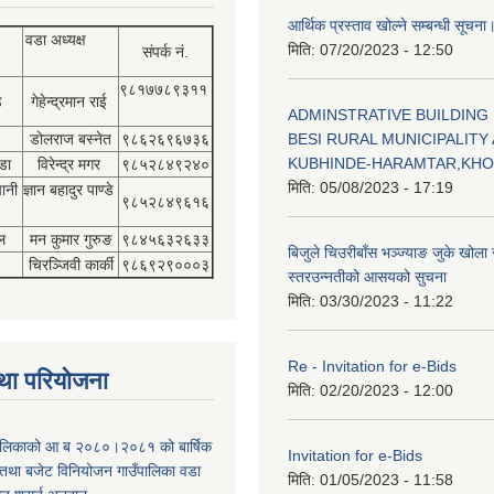
आर्थिक प्रस्ताव खोल्ने सम्बन्धी सूचना
वडा अध्यक्ष
मिति:
07/20/2023 - 12:50
संपर्क नं.
९८१७७८९३११
डे
गेहेन्द्रमान राई
ADMINSTRATIVE BUILDING
डोलराज बस्नेत
९८६२६९६७३६
BESI RURAL MUNICIPALITY 
KUBHINDE-HARAMTAR,KH
डा
विरेन्द्र मगर
९८५२८४९२४०
मिति:
05/08/2023 - 17:19
पानी
ज्ञान बहादुर पाण्डे
९८५२८४९६१६
ल
मन कुमार गुरुङ
९८४५६३२६३३
बिजुले चिउरीबाँस भञ्ज्याङ जुके खोल
चिरञ्जिवी कार्की
९८६९२९०००३
स्तरउन्नतीको आसयको सुचना
मिति:
03/30/2023 - 11:22
Re - Invitation for e-Bids
था परियोजना
मिति:
02/20/2023 - 12:00
ँपालिकाको आ ब २०८०।२०८१ को बार्षिक
Invitation for e-Bids
म तथा बजेट विनियोजन गाउँपालिका वडा
मिति:
01/05/2023 - 11:58