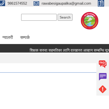
9861574552
rawabesigaupalika@gmail.com
Search form
Search
ग्यालरी
सम्पर्क
शिक्षक सरुवा सहमतिका लागि दरखास्त आव्हान सम्बन्धि सूचना !