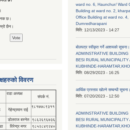
ा कस्तो छ?
ward no. 6, Haunchur/ Ward O
।
Building at ward no. 2, kharp
Office Building at ward no. 4,
षजनक छ।
Dumredharapani
ाम्रो छैन।
मिति:
12/13/2023 - 14:27
बोलपत्र स्वीकृत गर्ने आशयको सूचना।
ADMINSTRATIVE BUILDING
BESI RURAL MUNICIPALITY 
KUBHINDE-HARAMTAR,KH
मिति:
08/29/2023 - 16:25
क्षहरुको विवरण
आर्थिक प्रस्ताव खोल्ने सम्बन्धी सूचना
वडा अध्यक्ष
मिति:
07/20/2023 - 12:50
संपर्क नं.
९८१७७८९३११
डे
गेहेन्द्रमान राई
ADMINSTRATIVE BUILDING
डोलराज बस्नेत
९८६२६९६७३६
BESI RURAL MUNICIPALITY 
KUBHINDE-HARAMTAR,KH
डा
विरेन्द्र मगर
९८५२८४९२४०