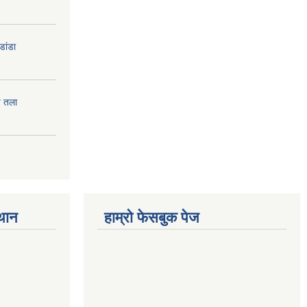
डांडा
प तला
्थान
हाम्रो फेसबुक पेज