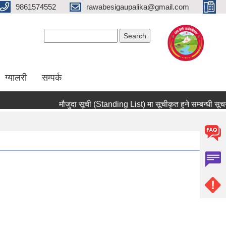
9861574552
rawabesigaupalika@gmail.com
Search form
Search
ग्यालरी
सम्पर्क
मौजुदा सूची (Standing List) मा सूचीकृत हुने सम्बन्धी सूचना !