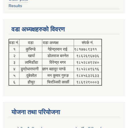
Results
वडा अध्यक्षहरुको विवरण
वडा नं.
वडा
वडा अध्यक्ष
संपर्क नं.
१
कुभिण्डे
गेहेन्द्रमान राई
९८१७७८९३११
२
खार्पा
डोलराज बस्नेत
९८६२६९६७३६
३
लामिडाँडा
विरेन्द्र मगर
९८५२८४९२४०
४
डुम्रेधारापानी
ज्ञान बहादुर पाण्डे
९८५२८४९६१६
५
दुबेकोल
मन कुमार गुरुङ
९८४५६३२६३३
६
हौचुर
चिरञ्जिवी कार्की
९८६९२९०००३
योजना तथा परियोजना