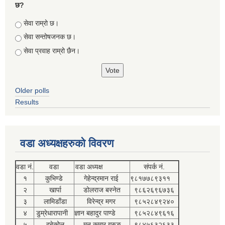
छ?
Choices
सेवा राम्रो छ।
सेवा सन्तोषजनक छ।
सेवा प्रवाह राम्रो छैन।
Older polls
Results
वडा अध्यक्षहरुको विवरण
वडा नं.
वडा
वडा अध्यक्ष
संपर्क नं.
१
कुभिण्डे
गेहेन्द्रमान राई
९८१७७८९३११
२
खार्पा
डोलराज बस्नेत
९८६२६९६७३६
३
लामिडाँडा
विरेन्द्र मगर
९८५२८४९२४०
४
डुम्रेधारापानी
ज्ञान बहादुर पाण्डे
९८५२८४९६१६
५
दुबेकोल
मन कुमार गुरुङ
९८४५६३२६३३