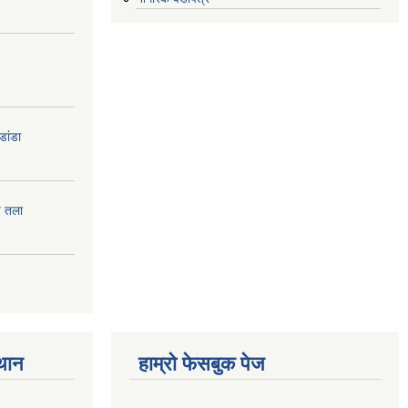
डांडा
प तला
्थान
हाम्रो फेसबुक पेज