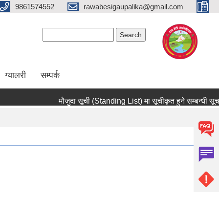
9861574552
rawabesigaupalika@gmail.com
Search form
Search
ग्यालरी
सम्पर्क
मौजुदा सूची (Standing List) मा सूचीकृत हुने सम्बन्धी सूचना !