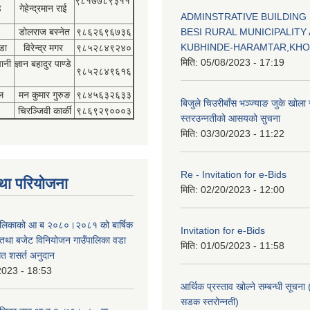
९८१७७८९३११
डे
गेहेन्द्रमान राई
ADMINSTRATIVE BUILDING
डोलराज बस्नेत
९८६२६९६७३६
BESI RURAL MUNICIPALITY 
KUBHINDE-HARAMTAR,KH
डा
विरेन्द्र मगर
९८५२८४९२४०
मिति:
05/08/2023 - 17:19
पानी
ज्ञान बहादुर पाण्डे
९८५२८४९६१६
ल
मन कुमार गुरुङ
९८४५६३२६३३
बिजुले चिउरीबाँस भञ्ज्याङ जुके खोल
चिरञ्जिवी कार्की
९८६९२९०००३
स्तरउन्नतीको आसयको सुचना
मिति:
03/30/2023 - 11:22
Re - Invitation for e-Bids
था परियोजना
मिति:
02/20/2023 - 12:00
ँपालिकाको आ ब २०८०।२०८१ को बार्षिक
Invitation for e-Bids
म तथा बजेट विनियोजन गाउँपालिका वडा
मिति:
01/05/2023 - 11:58
गत शसर्त अनुदान
2023 - 18:53
आर्थिक प्रस्ताव खोल्ने सम्बन्धी सूचना 
सडक स्तरोन्नती)