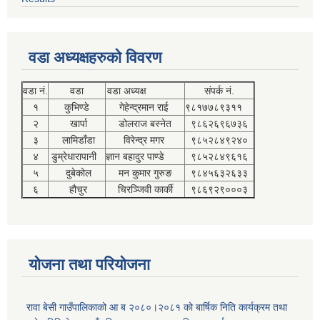
वडा अध्यक्षहरुको विवरण
वडा नं.
वडा
वडा अध्यक्ष
संपर्क नं.
१
कुभिण्डे
गेहेन्द्रमान राई
९८१७७८९३११
२
खार्पा
डोलराज बस्नेत
९८६२६९६७३६
३
लामिडाँडा
विरेन्द्र मगर
९८५२८४९२४०
४
डुम्रेधारापानी
ज्ञान बहादुर पाण्डे
९८५२८४९६१६
५
दुबेकोल
मन कुमार गुरुङ
९८४५६३२६३३
६
हौचुर
चिरञ्जिवी कार्की
९८६९२९०००३
योजना तथा परियोजना
रावा बेसी गाउँपालिकाको आ ब २०८०।२०८१ को बार्षिक निति कार्यक्रम तथा