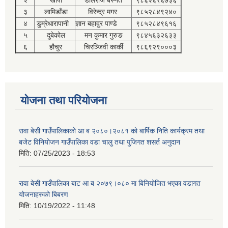
३
लामिडाँडा
विरेन्द्र मगर
९८५२८४९२४०
४
डुम्रेधारापानी
ज्ञान बहादुर पाण्डे
९८५२८४९६१६
५
दुबेकोल
मन कुमार गुरुङ
९८४५६३२६३३
६
हौचुर
चिरञ्जिवी कार्की
९८६९२९०००३
योजना तथा परियोजना
रावा बेसी गाउँपालिकाको आ ब २०८०।२०८१ को बार्षिक निति कार्यक्रम तथा
बजेट विनियोजन गाउँपालिका वडा चालु तथा पुजिगत शसर्त अनुदान
मिति:
07/25/2023 - 18:53
रावा बेसी गाउँपालिका बाट आ ब २०७९।०८० मा बिनियोजित भएका वडागत
योजनाहरुको बिबरण
मिति:
10/19/2022 - 11:48