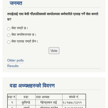
जनमत
तपाईलाई रावा बेसी गाँउपालिकाको कार्यालयका कर्मचारीले प्रवाह गर्ने सेवा कस्तो
छ?
Choices
सेवा राम्रो छ।
सेवा सन्तोषजनक छ।
सेवा प्रवाह राम्रो छैन।
Older polls
Results
वडा अध्यक्षहरुको विवरण
वडा नं.
वडा
वडा अध्यक्ष
संपर्क नं.
१
कुभिण्डे
गेहेन्द्रमान राई
९८१७७८९३११
२
खार्पा
डोलराज बस्नेत
९८६२६९६७३६