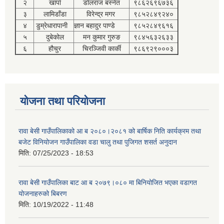
२
खार्पा
डोलराज बस्नेत
९८६२६९६७३६
३
लामिडाँडा
विरेन्द्र मगर
९८५२८४९२४०
४
डुम्रेधारापानी
ज्ञान बहादुर पाण्डे
९८५२८४९६१६
५
दुबेकोल
मन कुमार गुरुङ
९८४५६३२६३३
६
हौचुर
चिरञ्जिवी कार्की
९८६९२९०००३
योजना तथा परियोजना
रावा बेसी गाउँपालिकाको आ ब २०८०।२०८१ को बार्षिक निति कार्यक्रम तथा
बजेट विनियोजन गाउँपालिका वडा चालु तथा पुजिगत शसर्त अनुदान
मिति:
07/25/2023 - 18:53
रावा बेसी गाउँपालिका बाट आ ब २०७९।०८० मा बिनियोजित भएका वडागत
योजनाहरुको बिबरण
मिति:
10/19/2022 - 11:48